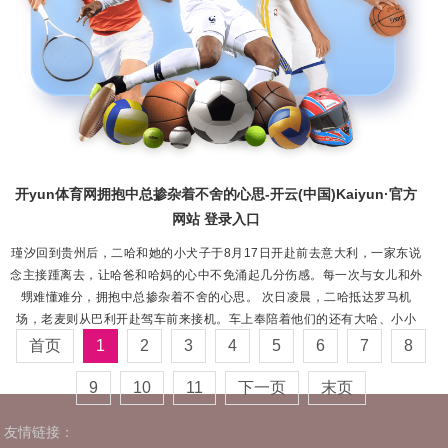
开yun体育网拥抱中总掺杂着不舍的心思-开云(中国)Kaiyun·官方
网站 登录入口
瑾汐回到贵州后，二哈和她的小犬子于8月17日开赴前去意大利，一家东说
念主接踵离去，让哈爸和哈妈的心中不免涌起几分伤感。每一次与女儿和外
甥难懂难分，拥抱中总掺杂着不舍的心思。 次日凌晨，二哈抵达罗马机
场，老麦则从巴利开赴驾车前来接机。车上奉陪着他们的还有大哈、小小
哈，以及二哈的二犬子。他的到来标识着二哈的第二个孩子。在机场，二犬
首页
1
2
3
4
5
6
7
8
子满面笑脸地递上鲜花，与姆妈深情相拥，果决长成魁伟潇洒的小伙子。
接机的...
9
10
11
下一页
末页
友情链接：