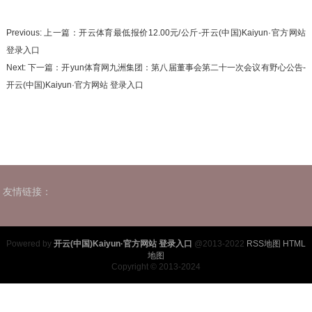
Previous: 上一篇：
开云体育最低报价12.00元/公斤-开云(中国)Kaiyun·官方网站
登录入口
Next: 下一篇：
开yun体育网九洲集团：第八届董事会第二十一次会议有野心公告-
开云(中国)Kaiyun·官方网站 登录入口
友情链接：
Powered by
开云(中国)Kaiyun·官方网站 登录入口
@2013-2022
RSS地图
HTML
地图
Copyright
© 2013-2024