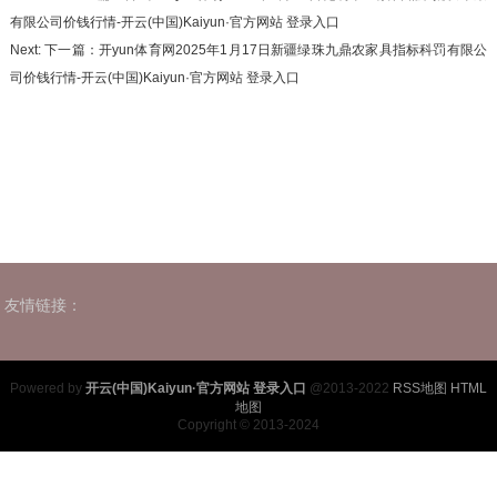
有限公司价钱行情-开云(中国)Kaiyun·官方网站 登录入口
Next: 下一篇：
开yun体育网2025年1月17日新疆绿珠九鼎农家具指标科罚有限公
司价钱行情-开云(中国)Kaiyun·官方网站 登录入口
友情链接：
Powered by
开云(中国)Kaiyun·官方网站 登录入口
@2013-2022
RSS地图
HTML
地图
Copyright
© 2013-2024