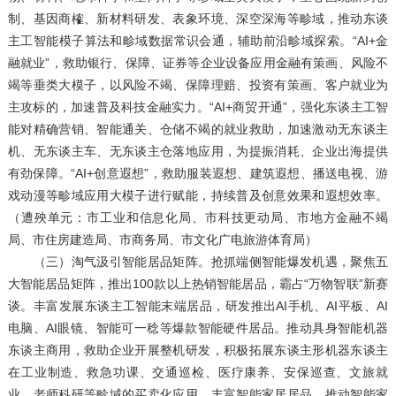
制、基因商榷、新材料研发、表象环境、深空深海等畛域，推动东谈
主工智能模子算法和畛域数据常识会通，辅助前沿畛域探索。“AI+金
融就业”，救助银行、保障、证券等企业设备应用金融有策画、风险不
竭等垂类大模子，以风险不竭、保障理赔、投资有策画、客户就业为
主攻标的，加速普及科技金融实力。“AI+商贸开通”，强化东谈主工智
能对精确营销、智能通关、仓储不竭的就业救助，加速激动无东谈主
机、无东谈主车、无东谈主仓落地应用，为提振消耗、企业出海提供
有劲保障。“AI+创意遐想”，救助服装遐想、建筑遐想、播送电视、游
戏动漫等畛域应用大模子进行赋能，持续普及创意效果和遐想效率。
（遭殃单元：市工业和信息化局、市科技更动局、市地方金融不竭
局、市住房建造局、市商务局、市文化广电旅游体育局）
（三）淘气汲引智能居品矩阵。抢抓端侧智能爆发机遇，聚焦五
大智能居品矩阵，推出100款以上热销智能居品，霸占“万物智联”新赛
谈。丰富发展东谈主工智能末端居品，研发推出AI手机、AI平板、AI
电脑、AI眼镜、智能可一稔等爆款智能硬件居品。推动具身智能机器
东谈主商用，救助企业开展整机研发，积极拓展东谈主形机器东谈主
在工业制造、救急功课、交通巡检、医疗康养、安保巡查、文旅就
业、老师科研等畛域的买卖化应用。丰富智能家居居品，推动智能家