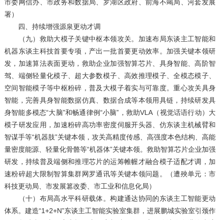
市委网信办、市政务和数据局、罗湖区政府、前海不竭局、河套发展
署）
四、持续增强源泉更动才调
（九）救助大模子关键中枢本领攻关。加速布局东谈主工智能和
机器东谈主科技首要专项，产出一批首要更动效率。加强关键本领研
发，加速算法表面更动，救助企业加强智算芯片、具身智能、高阶智
驾、端侧轻量化模子、超大参数模子、高效推理模子、全模态模子、
空间智能模子等中枢粉碎，普及大模子着实与可靠度。重心攻关具身
智能，完善具身智能数据仿真、数据合成等本领用具链，持续研发具
身智能多模态“大脑”和畅通律例“小脑”，救助VLA（视觉话语行动）大
模子研发应用，加速粉碎高功率密度伺服开头器、仿东谈主机械臂和
智谋手等“机器肢”关键本领，攻关高精度传感、高强度本色结构、高能
量密度能源、轻量化骨骼等“机器体”关键本领。救助智算芯片企业加强
研发，持续普及端侧和推理芯片的运筹帷幄才融合模子适配才调，加
速粉碎超大限制智算集群网罗通讯等关键本领问题。（遭殃单元：市
科技更动局、市发展篡改委、市工业和信息化局）
（十）布局高水平科研载体。构建通达协同的东谈主工智能更动
体系。建造“1+2+N”东谈主工智能实验室集群，进展鹏城实验室引颈作