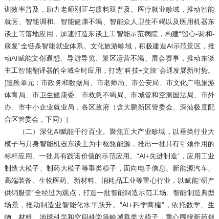
训效率普及，助力老师刚正与质料双普及。医疗就业畛域，推动智能
就医、智能调和、智能健康不竭、智能众人卫生不竭以及医用机器东
谈主等落地应用，加速打造东谈主工智能示范病院，构建“留心-调和-
康复”全链条智能就业体系。文化旅游畛域，积极建造AI示范景区，推
动AI赋能文创遐想、导游导览、景区运营不竭、展会赛事，推动东谈
主工智能翻译器的全域全时应用，打造“科技+文旅”会通发展新时势。
[遭殃单元：市政务和数据局、市老师局、市公安局、市文化广电旅游
体育局、市卫生健康委、市救急不竭局、市城管和空洞国法局、市外
办、市中小企业就业局，各区政府（含大鹏新区管委会、深汕极度配
合区管委会，下同）]
（二）深化AI赋能千行百业。聚焦五大产业畛域，以垂类行业大
模子与具身智能机器东谈主为中枢驱能源，推出一批具有引颈作用的
标杆应用、一批具有践诺价值的示范应用。“AI+先进制造”，应用工业
制造大模子、制药大模子等垂类模子，面向电子信息、新能源汽车、
高端装备、生物医药、新材料、消耗品工业等重心行业，以赋能“研产
供销服管”全经过为观点，打造一批智能制造示范工场、智能制造典型
场景，推动制造业智能化水平跃升。“AI+科学商榷”，依托数学、生
物、材料、地球科学和空间科学等畛域垂类大模子，重心围绕新药创