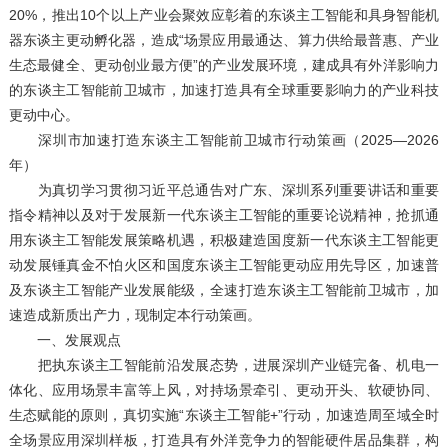
20%，推出10个以上产业会聚效应彰着的东谈主工智能和具身智能机
器东谈主更动孵化器，造成“场景应用最通达、算力供给最普惠、产业
生态最健全、更动创业最方便”的产业发展环境，建成具有外洋影响力
的东谈主工智能前卫城市，加速打造具有全球重要影响力的产业科技
更动中心。
深圳市加速打造东谈主工智能前卫城市行动策画（2025—2026
年）
为真切学习贯彻习近平总通告对广东、深圳系列重要讲话和重要
指令精神以及对于发展新一代东谈主工智能的重要论说精神，抢抓通
用东谈主工智能发展策略机遇，积极建造国度新一代东谈主工智能更
动发展锤真金不怕火区和国度东谈主工智能更动应用先导区，加速普
及东谈主工智能产业发展能级，全速打造东谈主工智能前卫城市，加
速造成新质出产力，现制定本行动策画。
一、发展观点
把执东谈主工智能前沿发展态势，进展深圳产业链完备、机电一
体化、应用场景丰富等上风，对持场景牵引、更动开头、软硬协同、
生态赋能的原则，真切实施“东谈主工智能+”行动，加速造周至域全时
全场景应用深圳样板，打造具有外洋竞争力的智能硬件居品集群，构