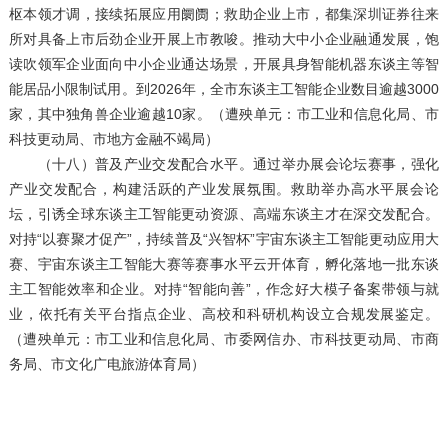
枢本领才调，接续拓展应用阛阓；救助企业上市，都集深圳证券往来
所对具备上市后劲企业开展上市教唆。推动大中小企业融通发展，饱
读吹领军企业面向中小企业通达场景，开展具身智能机器东谈主等智
能居品小限制试用。到2026年，全市东谈主工智能企业数目逾越3000
家，其中独角兽企业逾越10家。（遭殃单元：市工业和信息化局、市
科技更动局、市地方金融不竭局）
（十八）普及产业交发配合水平。通过举办展会论坛赛事，强化
产业交发配合，构建活跃的产业发展氛围。救助举办高水平展会论
坛，引诱全球东谈主工智能更动资源、高端东谈主才在深交发配合。
对持“以赛聚才促产”，持续普及“兴智杯”宇宙东谈主工智能更动应用大
赛、宇宙东谈主工智能大赛等赛事水平云开体育，孵化落地一批东谈
主工智能效率和企业。对持“智能向善”，作念好大模子备案带领与就
业，依托有关平台指点企业、高校和科研机构设立合规发展鉴定。
（遭殃单元：市工业和信息化局、市委网信办、市科技更动局、市商
务局、市文化广电旅游体育局）