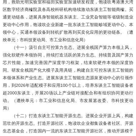
用，救助光明实验室和福田实验室加速研发程度，饱读吹粤港澳大湾
区数字经济商榷院及各高校科研机构络续激动东谈主工智能商榷。买
通更动链条，进展具身智能机器东谈主、工业旯旮智能等省级制造业
更动中心作用，饱读吹企业新建一批东谈主工智能畛域更动中心、本
领中心，买通本领设备到转机扩散再到买卖化应用的更动链条。（遭
殃单元：市科技更动局、市工业和信息化局）
（十一）汲引自主可控算力生态。进展全栈国产算力本领上风，
强化软硬件本领协同，持续打造活跃的算力生态。持续普及国产算力
芯片性能，加速完善国产深度学习框架，结束软硬件本领的深度协
同。研发全栈国产化大模子及用具链，构建自主可控东谈主工智能的
本领体系和产业生态。进展东谈主工智能生态源泉更动中心的引颈作
用，到2026年适配模子和应用100个以上，培养东谈主工智能设备者
超2000东谈主，开展20场以上产业链对接配合和有组织协同更动行
动。（遭殃单元：市工业和信息化局、市发展篡改委、市科技更动
局）
（十二）打造东谈主工智能开源生态。进展企业开源上风，构建
茁壮的开源生态。打造开源社区，饱读吹企业都集设备者社区、开源
生态基金会，打造国内一流的东谈主工智能开源社区，推动开源模子