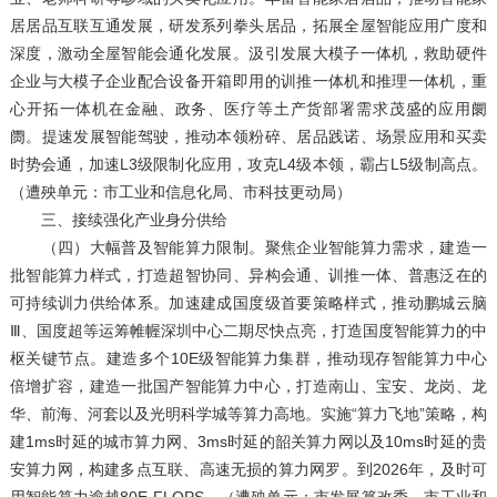
居居品互联互通发展，研发系列拳头居品，拓展全屋智能应用广度和
深度，激动全屋智能会通化发展。汲引发展大模子一体机，救助硬件
企业与大模子企业配合设备开箱即用的训推一体机和推理一体机，重
心开拓一体机在金融、政务、医疗等土产货部署需求茂盛的应用阛
阓。提速发展智能驾驶，推动本领粉碎、居品践诺、场景应用和买卖
时势会通，加速L3级限制化应用，攻克L4级本领，霸占L5级制高点。
（遭殃单元：市工业和信息化局、市科技更动局）
三、接续强化产业身分供给
（四）大幅普及智能算力限制。聚焦企业智能算力需求，建造一
批智能算力样式，打造超智协同、异构会通、训推一体、普惠泛在的
可持续训力供给体系。加速建成国度级首要策略样式，推动鹏城云脑
Ⅲ、国度超等运筹帷幄深圳中心二期尽快点亮，打造国度智能算力的中
枢关键节点。建造多个10E级智能算力集群，推动现存智能算力中心
倍增扩容，建造一批国产智能算力中心，打造南山、宝安、龙岗、龙
华、前海、河套以及光明科学城等算力高地。实施“算力飞地”策略，构
建1ms时延的城市算力网、3ms时延的韶关算力网以及10ms时延的贵
安算力网，构建多点互联、高速无损的算力网罗。到2026年，及时可