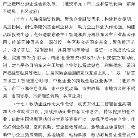
产业链凹凸游企业会聚发展。（遭殃单元：市工业和信息化局、前海
不竭局，各区政府）
（十六）加强投融资救助。聚焦企业融资需求，构建档次显明、
高度协同、耐性奉陪的基金就业体系，助力企业作念大作念强。构建
活跃投资生态，充分进展东谈主工智能和具身机器东谈主产业基金作
用，统筹天神母基金、深创投、各区基金等国企基金，聚焦推理芯
片、模子算法、端侧应用、具身智能等畛域，投资一批高成长性企
业。实施“投补贷”联动，构建“创业投资+财政补助+科技信贷”联动机
制，对合乎条目的东谈主工智能企业给以贷款贴息、利率优惠、常识
产权融资贴息等救助。进展深港金融阛阓互联互通上风，“一双一”措置
东谈主工智能重心畛域、中枢企业的跨境金融就业诉求。（遭殃单
元：市工业和信息化局、市科技更动局、市财政局、市地方金融不竭
局、市国资委、市阛阓监管局，各区政府）
（十七）救助企业作念大作念强。收拢东谈主工智能创业高潮，
加大企业就业力度，持续推动企业作念大作念强。持续挖掘初创企
业，借助中国深圳更动创业大赛等赛事行动，发掘优质初创企业，作
念好创业教唆、空间救助、资金援救等就业。激动企业梯度汲引，救
助中小企业拓展阛阓、落地场景、站稳脚跟；救助独角兽企业普及中