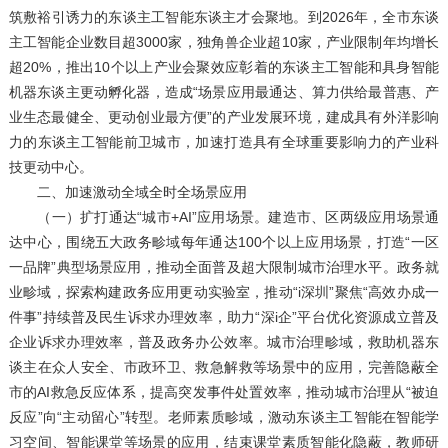
筑敷裕引诱力的东谈主工智能东谈主才会聚地。到2026年，全市东谈
主工智能企业数目超3000家，独角兽企业超10家，产业限制年均增长
超20%，推出10个以上产业会聚效应彰着的东谈主工智能和具身智能
机器东谈主更动孵化器，造成“场景应用最通达、算力供给最普惠、产
业生态最健全、更动创业最方便”的产业发展环境，建成具有外洋影响
力的东谈主工智能前卫城市，加速打造具有全球重要影响力的产业科
技更动中心。
二、加速激动全域全时全场景应用
（一）扩打通达“城市+AI”应用场景。建造市、区两级应用场景通
达中心，围绕五大政务畛域每年通达100个以上应用场景，打造“一区
一品牌”典型场景应用，推动全面普及超大限制城市治理水平。政务就
业畛域，探索构建政务应用更动实验室，推动“i深圳”聚焦“高效办成一
件事”持续普及民生诉求办理效率，助力“深i企”平台优化资源成立普及
企业诉求办理效率，普及政务办公效率。城市治理畛域，救助机器东
谈主在众人安全、市政环卫、救急解救等场景中的应用，完善隐蔽全
市的AI救急反应体系，提高突发事件处置效率，推动城市治理从“被迫
反应”向“主动留心”转型。老师素质畛域，激动东谈主工智能在智能学
习空间、智能课堂等场景的应用，结束课堂素质智能化隐蔽，教师研