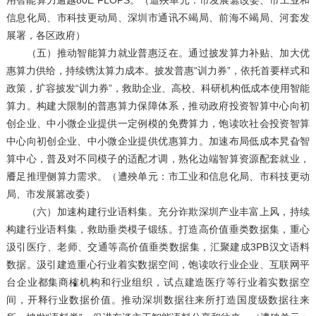
用智能算力逾越80E FLOPS。（遭殃单元：市发展篡改委、市工业和
信息化局、市科技更动局、深圳市通讯不竭局、前海不竭局、河套发
展署，各区政府）
（五）推动智能算力就业普惠泛在。通过披发算力补贴、加大优
惠算力供给，持续镌汰算力成本。披发普惠“训力券”，依托首要样式和
政策，扩容披发“训力券”，救助企业、高校、科研机构低成本使用智能
算力。构建大限制的普惠算力保障体系，推动政府投资智算中心向初
创企业、中小微企业提供一定例模的免费算力，饱读吹社会投资智算
中心向初创企业、中小微企业提供优惠算力。加速布局低成本旯旮智
算中心，普及对不同模子的适配才调，熟化边端智算资源配套就业，
餍足推理侧算力需求。（遭殃单元：市工业和信息化局、市科技更动
局、市发展篡改委）
（六）加速构建行业语料集。充分诈欺深圳产业丰富上风，持续
构建行业语料集，救助垂类模子锻练。打造高价值垂类数据集，重心
汲引医疗、老师、交通等高价值垂类数据集，汇聚建成3PB汉文语料
数据。汲引建造重心行业着实数据空间，饱读吹行业企业、互联网平
台企业都集商榷机构和行业组织，试点建造医疗等行业着实数据空
间，开释行业数据价值。推动深圳数据往来所打造国度级数据往来