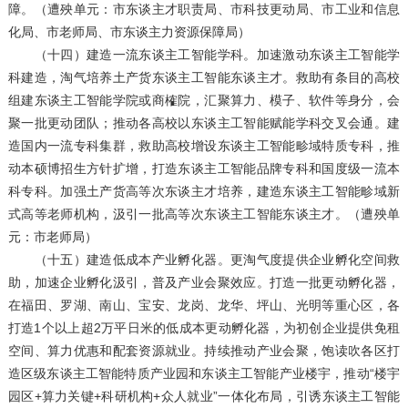
障。（遭殃单元：市东谈主才职责局、市科技更动局、市工业和信息
化局、市老师局、市东谈主力资源保障局）
（十四）建造一流东谈主工智能学科。加速激动东谈主工智能学
科建造，淘气培养土产货东谈主工智能东谈主才。救助有条目的高校
组建东谈主工智能学院或商榷院，汇聚算力、模子、软件等身分，会
聚一批更动团队；推动各高校以东谈主工智能赋能学科交叉会通。建
造国内一流专科集群，救助高校增设东谈主工智能畛域特质专科，推
动本硕博招生方针扩增，打造东谈主工智能品牌专科和国度级一流本
科专科。加强土产货高等次东谈主才培养，建造东谈主工智能畛域新
式高等老师机构，汲引一批高等次东谈主工智能东谈主才。（遭殃单
元：市老师局）
（十五）建造低成本产业孵化器。更淘气度提供企业孵化空间救
助，加速企业孵化汲引，普及产业会聚效应。打造一批更动孵化器，
在福田、罗湖、南山、宝安、龙岗、龙华、坪山、光明等重心区，各
打造1个以上超2万平日米的低成本更动孵化器，为初创企业提供免租
空间、算力优惠和配套资源就业。持续推动产业会聚，饱读吹各区打
造区级东谈主工智能特质产业园和东谈主工智能产业楼宇，推动“楼宇
园区+算力关键+科研机构+众人就业”一体化布局，引诱东谈主工智能