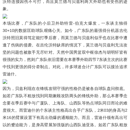
沃特连接因伤不可打，而且莫兰德与贝兹利两大外助也有受伤的迹
象。
本场比赛，广东队的小后卫外助特雷-伯克大爆发，一东谈主独得
30+10的数据匡助球队艰痛心关。如今，广东队的最强得分机器吉伦
沃特照旧莫得笃定能打季后赛，而莫兰德与贝兹利似乎也在比赛中遭
逢了伤病的侵袭。在吉伦沃特缺席的情况下，莫兰德与贝兹利无法攻
坚的问题也被敌手无尽针对。天然中国男篮双中枢徐杰与胡明轩皆有
很强的实力，然则广东队依旧需要在本赛季外助四节7东谈主次的比赛
中找到更强的得分牵制点。对此，许多球迷合计广东队可以接洽追求
雷迪什。
因为，贝兹利现在在锋线攻弱守强的性格仍是被各自球队盘问彻底。
如若广东队不粗放找到同期兼顾攻防两头的锋线外助，那么本赛季念
念要在季后赛中与广厦队、上海队、山西队等热点球队同日而论的难
度很大。而雷迪什的个东谈主性格高出合乎广东队，2米03的身高与2
米16的臂展设置下有高出劲爆的通顺能力。而且，雷迪什领有高出可
以的蹙迫能力，是身高臂展加强版的山西队迪亚洛。如若广东队粗放