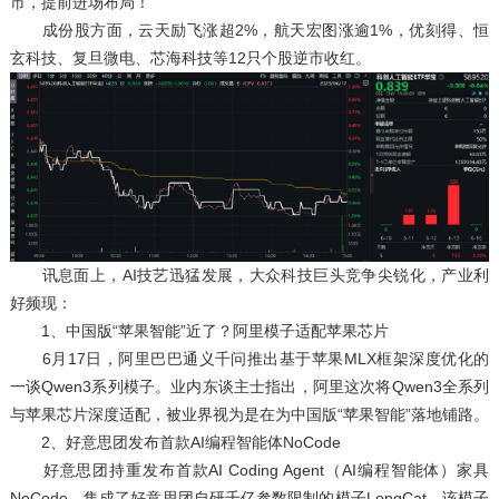
市，提前进场布局！
成份股方面，云天励飞涨超2%，航天宏图涨逾1%，优刻得、恒
玄科技、复旦微电、芯海科技等12只个股逆市收红。
讯息面上，AI技艺迅猛发展，大众科技巨头竞争尖锐化，产业利
好频现：
1、中国版“苹果智能”近了？阿里模子适配苹果芯片
6月17日，阿里巴巴通义千问推出基于苹果MLX框架深度优化的
一谈Qwen3系列模子。业内东谈主士指出，阿里这次将Qwen3全系列
与苹果芯片深度适配，被业界视为是在为中国版“苹果智能”落地铺路。
2、好意思团发布首款AI编程智能体NoCode
好意思团持重发布首款AI Coding Agent（AI编程智能体）家具
NoCode，集成了好意思团自研千亿参数限制的模子LongCat。该模子