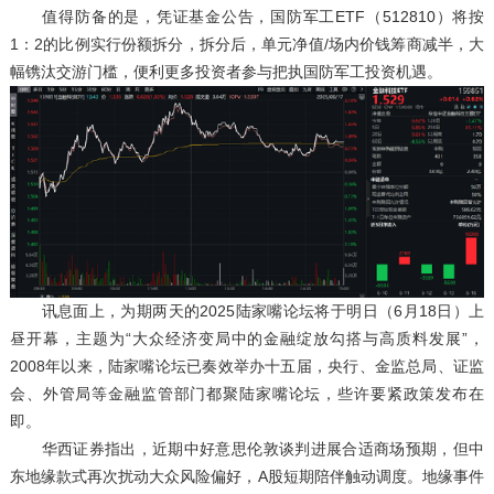
值得防备的是，凭证基金公告，国防军工ETF（512810）将按
1：2的比例实行份额拆分，拆分后，单元净值/场内价钱筹商减半，大
幅镌汰交游门槛，便利更多投资者参与把执国防军工投资机遇。
讯息面上，为期两天的2025陆家嘴论坛将于明日（6月18日）上
昼开幕，主题为“大众经济变局中的金融绽放勾搭与高质料发展”，
2008年以来，陆家嘴论坛已奏效举办十五届，央行、金监总局、证监
会、外管局等金融监管部门都聚陆家嘴论坛，些许要紧政策发布在
即。
华西证券指出，近期中好意思伦敦谈判进展合适商场预期，但中
东地缘款式再次扰动大众风险偏好，A股短期陪伴触动调度。地缘事件