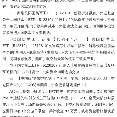
破，看好后续军贸行情扩散。
ETF商场关怀国防军工ETF（512810）份额拆分讯息。凭证基金
公告，国防军工ETF（512810）将按1：2的比例实行份额拆分，拆分
后，单元净值/场内价钱筹商减半，大幅镌汰交游门槛，便利更多投资
者参与把执国防军工投资机遇。
投国防军工，认准【代码有“八一”】的国防军工
ETF（512810）！“512810”被迫追踪中证军工指数，解除代表新质战
争力的“军用AI+低空经济+生意航天+大飞机+深海科技”等各细分范
围，同期兼顾航发、船舶、航空航天等传统军工装备产业。
当今国防军工ETF（512810）已纳入【融资融券标的】及【互联
互通标的】，杠杆资金、北向资金均可进场交游。
三、【中国版“苹果智能”近了？阿里、苹果、好意思团大讯息！重
仓国产AI的589520随市回调，资金提前进场埋伏！】
A股三大指数小幅调度，科技自主可控方针随市回调，要点布局国
产AI产业链的科创东谈主工智能ETF华宝（589520）全天大部分时辰
在水面下盘整，场内价钱收跌0.94%。上交所数据败露，该ETF近5个
交游日中有3个交游日吸金，共计吸金765万元，或有资金看好板块后