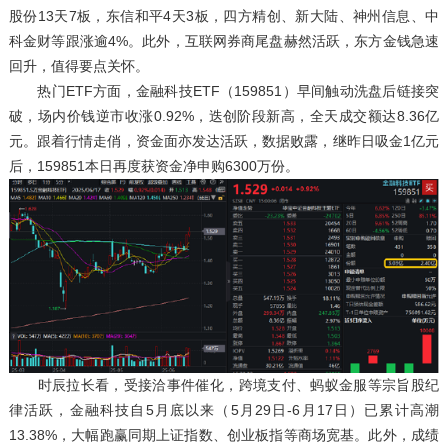
股份13天7板，东信和平4天3板，四方精创、新大陆、神州信息、中
科金财等跟涨逾4%。此外，互联网券商尾盘赫然活跃，东方金钱急速
回升，值得要点关怀。
热门ETF方面，金融科技ETF（159851）早间触动洗盘后链接突
破，场内价钱逆市收涨0.92%，迭创阶段新高，全天成交额达8.36亿
元。跟着行情走俏，资金面亦发达活跃，数据败露，继昨日吸金1亿元
后，159851本日再度获资金净申购6300万份。
时辰拉长看，受接洽事件催化，跨境支付、蚂蚁金服等宗旨股纪
律活跃，金融科技自5月底以来（5月29日-6月17日）已累计高潮
13.38%，大幅跑赢同期上证指数、创业板指等商场宽基。此外，成绩