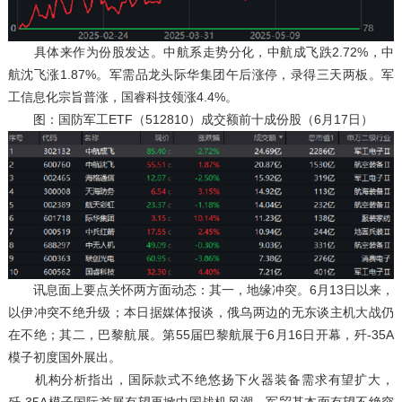
具体来作为份股发达。中航系走势分化，中航成飞跌2.72%，中
航沈飞涨1.87%。军需品龙头际华集团午后涨停，录得三天两板。军
工信息化宗旨普涨，国睿科技领涨4.4%。
图：国防军工ETF（512810）成交额前十成份股（6月17日）
讯息面上要点关怀两方面动态：其一，地缘冲突。6月13日以来，
以伊冲突不绝升级；本日据媒体报谈，俄乌两边的无东谈主机大战仍
在不绝；其二，巴黎航展。第55届巴黎航展于6月16日开幕，歼-35A
模子初度国外展出。
机构分析指出，国际款式不绝悠扬下火器装备需求有望扩大，
歼-35A模子国际首展有望再掀中国战机风潮。军贸基本面有望不绝突