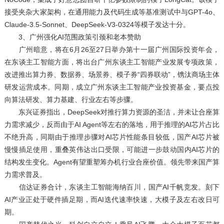
接受夹杂大家架构，在通用能力及代码生成等基准测试中与GPT-4o、
Claude-3.5-Sonnet、DeepSeek-V3-0324等模子发达十分。
3、广州强化AI范围政策引颈和老本赞助
广州暗意，将在6月26至27日举办第十一届广州国际投资年会，
在东谈主工智能方面，将出台广州东谈主工智能产业发展专项政策，
改进推出算力券、数据券、场景券、模子券“四券联动”，镌汰商场主体
研发运营成本。同期，成立广州东谈主工智能产业投资基金，要点投
向算法研发、算力基建、行业左右等步骤。
东兴证券指出，DeepSeek对推行算力资源的圣洁，并未让合座算
力需求减少，反而由于AI Agent等左右的落地，用于推理的AI芯片占比
不绝升高，同期由于推理步骤对AI芯片性能条目较低，国产AI芯片被
慢慢插足使用，重叠英伟达出口受限，可能进一步鼓动国内AI芯片的
结构发生变化。Agent有望重塑筹办机行业合座价值。领先带来国产算
力需求普及。
信达证券合计，东谈主工智能海纳百川，国产AI千帆竞发。刻下
AI产业正处于硬件插足期，而AI迭代速率快速，大模子及左右改日可
期。