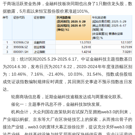
于商场活跃资金热捧，金融科技板块同期也出身了1只翻倍龙头股，数
据败露，5月底以来恒宝股份股价累涨超101%。
注：统计区间2025.5.29-2025.6.17。中证金融科技主题指数基日
为2014.6.30，发布日历为2017.6.22，2020-2024年年度涨跌幅区别
为：10.46%、7.16%、-21.40%、10.03%、31.54%。指数成份股组
成凭证该指数编制规律应时调度，其回测历史事迹不预示指数改日发
达。
轮廓商场信息看，近期金融科技逾额发达或与两重催化联系。
催化一：主题事件讯息不停，金融科技加快发展。
机构合计，大众列国在政策轨则在试探乃至拥抱web3.0的到来，
产业端以蚂蚁、京东等大厂在区块链技艺上的探索，从而推出骨子的
接洽产业链，web3.0的寰球大幕正徐徐拉开，提议充分关怀web3.0接
洽产业链，包括基础设施与技艺层面的区块链供应商、安全认证劳动