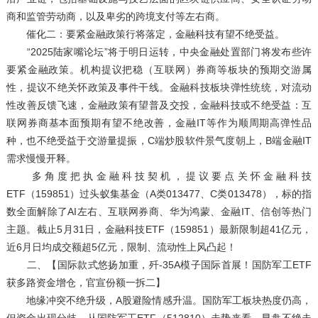
商和监管劳动商，以及卑劣的跨境支付等左右商。
催化二：要紧金融政策行将落定，金融科技有望不绝受益。
“2025陆家嘴论坛”将于明日运转，中央金融处置部门将发布些许
要紧金融政策。机构提议把稳（互联网）券商等板块的预期交游属
性，提议不绝关怀政策及事件干线。金融科技板块弹性统统，对流动
性改善反馈飞速，金融政策有望普及交投，金融科技或不绝受益：互
联网券商基本面预期有望不绝改善，金融IT等作为顺周期高弹性品
种，也不绝受益于交游量提振，C端炒股软件景气度朝上，B端金融IT
需求慢慢开释。
多角度把执金融科技契机，提议要点关怀金融科技
ETF（159851）过头蚁集基金（A类013477、C类013478），标的指
数全面解除了AI左右、互联网券商、华为鸿蒙、金融IT、信创等热门
主题。截止5月31日，金融科技ETF（159851）最新限制超41亿元，
近6月日均成交额超5亿元，限制、流动性上风凸起！
二、【国际款式悠扬加重，歼-35A模子国际首展！国防军工ETF
获多路资金增仓，官宣份额一拆二】
地缘冲突不绝升级，A股避险情感升温。国防军工板块热度仍高，
但资金出现分歧。从国防军工ETF（512810）走势来看，早盘不绝走