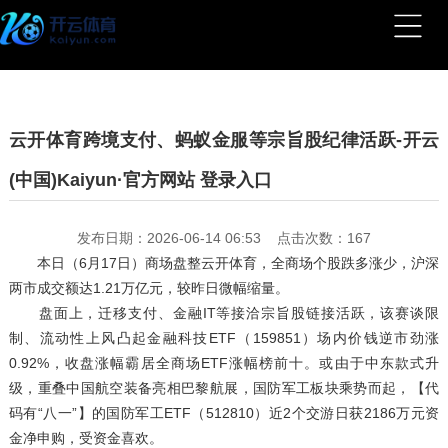
云开体育跨境支付、蚂蚁金服等宗旨股纪律活跃-开云
(中国)Kaiyun·官方网站 登录入口
发布日期：2026-06-14 06:53 点击次数：167
本日（6月17日）商场盘整云开体育，全商场个股跌多涨少，沪深
两市成交额达1.21万亿元，较昨日微幅缩量。
盘面上，迁移支付、金融IT等接洽宗旨股链接活跃，该赛谈限
制、流动性上风凸起金融科技ETF（159851）场内价钱逆市劲涨
0.92%，收盘涨幅霸居全商场ETF涨幅榜前十。或由于中东款式升
级，重叠中国航空装备亮相巴黎航展，国防军工板块乘势而起，【代
码有“八一”】的国防军工ETF（512810）近2个交游日获2186万元资
金净申购，受资金喜欢。