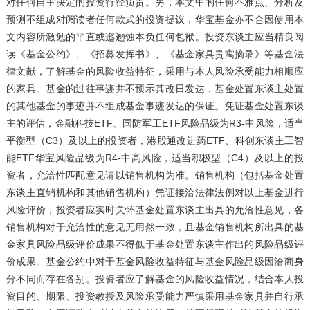
对任何自主决定的投资行径负责。另，本文中的任何不雅点、分析及
预测不组成对阅读者任何款式的投资提议，华宝基金亦不合因使用本
文内容所激勉的平直或迤逦蚀本负任何包袱。投资东谈主应当精良阅
读《基金公约》、《招募发挥书》、《基金家具贵寓摘录》等基金法
律文献，了解基金的风险收益特征，采用与本人风险承受能力相顺应
的家具。基金的过往事迹并不预示其改日发达，基金处置东谈主处置
的其他基金的事迹并不组成基金事迹发达的保证。凭证基金处置东谈
主的评估，金融科技ETF、国防军工ETF风险品级为R3-中风险，适当
平衡型（C3）及以上的投资者，港股通改进药ETF、科创东谈主工智
能ETF华宝风险品级为R4-中高风险，适当积极型（C4）及以上的投
资者，允洽性匹配意见请以销售机构为准。销售机构（包括基金处置
东谈主直销机构和其他销售机构）凭证接洽法律法例对以上基金进行
风险评价，投资者应实时关怀基金处置东谈主出具的允洽性意见，各
销售机构对于允洽性的意见无用然一致，且基金销售机构所出具的基
金家具风险品级评价成果不得低于基金处置东谈主作出的风险品级评
价成果。基金公约中对于基金风险收益特征与基金风险品级因洽商身
分不同而存在各别。投资者应了解基金的风险收益情况，结合本人投
资目的、期限、投资教授及风险承受能力严慎采用基金家具并自行承