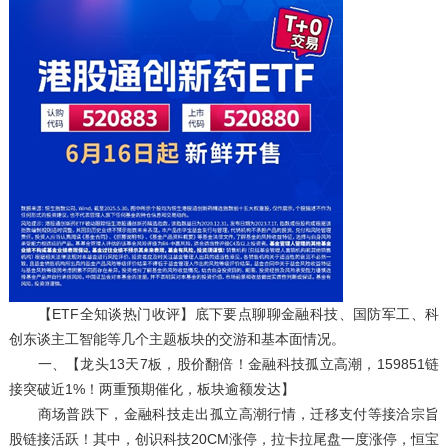
【ETF全知谈热门收评】底下要点聊聊金融科技、国防军工、科
创东谈主工智能等几个主题板块的交游和基本面情况。
一、【龙头13天7板，股价翻倍！金融科技孤立高潮，159851链
接突破近1%！两重预期催化，板块逾额发达】
商场普跌下，金融科技走出孤立高潮行情，迁移支付等接洽宗旨
股链接活跃！其中，创识科技20CM涨停，拉卡拉尾盘一度涨停，恒宝