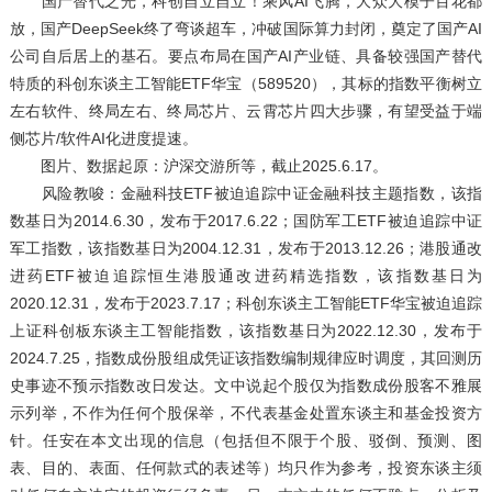
国产替代之光，科创自立自立！乘风AI飞腾，大众大模子百花都
放，国产DeepSeek终了弯谈超车，冲破国际算力封闭，奠定了国产AI
公司自后居上的基石。要点布局在国产AI产业链、具备较强国产替代
特质的科创东谈主工智能ETF华宝（589520），其标的指数平衡树立
左右软件、终局左右、终局芯片、云霄芯片四大步骤，有望受益于端
侧芯片/软件AI化进度提速。
图片、数据起原：沪深交游所等，截止2025.6.17。
风险教唆：金融科技ETF被迫追踪中证金融科技主题指数，该指
数基日为2014.6.30，发布于2017.6.22；国防军工ETF被迫追踪中证
军工指数，该指数基日为2004.12.31，发布于2013.12.26；港股通改
进药ETF被迫追踪恒生港股通改进药精选指数，该指数基日为
2020.12.31，发布于2023.7.17；科创东谈主工智能ETF华宝被迫追踪
上证科创板东谈主工智能指数，该指数基日为2022.12.30，发布于
2024.7.25，指数成份股组成凭证该指数编制规律应时调度，其回测历
史事迹不预示指数改日发达。文中说起个股仅为指数成份股客不雅展
示列举，不作为任何个股保举，不代表基金处置东谈主和基金投资方
针。任安在本文出现的信息（包括但不限于个股、驳倒、预测、图
表、目的、表面、任何款式的表述等）均只作为参考，投资东谈主须