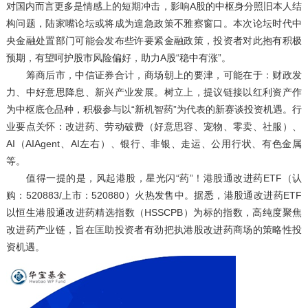
对国内而言更多是情感上的短期冲击，影响A股的中枢身分照旧本人结
构问题，陆家嘴论坛或将成为遑急政策不雅察窗口。本次论坛时代中
央金融处置部门可能会发布些许要紧金融政策，投资者对此抱有积极
预期，有望呵护股市风险偏好，助力A股“稳中有涨”。
筹商后市，中信证券合计，商场朝上的要津，可能在于：财政发
力、中好意思降息、新兴产业发展。树立上，提议链接以红利资产作
为中枢底仓品种，积极参与以“新机智药”为代表的新赛谈投资机遇。行
业要点关怀：改进药、劳动破费（好意思容、宠物、零卖、社服）、
AI（AIAgent、AI左右）、银行、非银、走运、公用行状、有色金属
等。
值得一提的是，风起港股，星光闪“药”！港股通改进药ETF（认
购：520883/上市：520880）火热发售中。据悉，港股通改进药ETF
以恒生港股通改进药精选指数（HSSCPB）为标的指数，高纯度聚焦
改进药产业链，旨在匡助投资者有劲把执港股改进药商场的策略性投
资机遇。