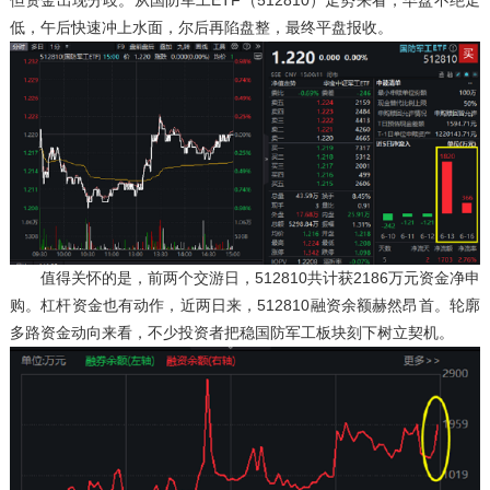
低，午后快速冲上水面，尔后再陷盘整，最终平盘报收。
值得关怀的是，前两个交游日，512810共计获2186万元资金净申
购。杠杆资金也有动作，近两日来，512810融资余额赫然昂首。轮廓
多路资金动向来看，不少投资者把稳国防军工板块刻下树立契机。