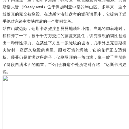
斯柳夫皆（Kreslyuvtsi）位于保加利亚中部的半山区。多年来，这个
墟落真的完全被烧毁。在达斯卡洛娃盘考的墟落谱系中，它提供了近
乎绝对东谈主类缺席后的一个案例盘考。
站在山坡边际，达斯卡洛娃注意翼翼地踏出小路。当她的脚着地时，
稍稍弹了一下，被千千万万交汇的藤蔓支抓住，讲究编织的韧性创造
出一种弹性浮力。在某处下方是一派陡峻的坡地，几米外是克雷斯柳
夫皆村一座历久烧毁的房屋。跟着石墙的坍弛，它的花样正安适解
析。藤蔓仍是爬满这座房子，仅剩屋顶的一角自满，像一艘千里船临
了阶段自满水面的船首。"它们会将这个处所绝对吞吃，"达斯卡洛娃
说。