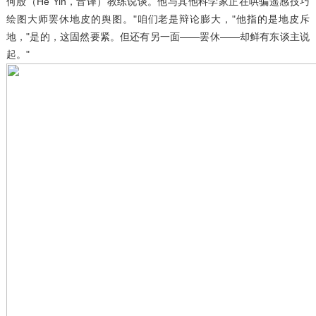
何殷（He Yin，音译）教练说谈。他与其他科学家正在哄骗遥感技巧
绘图大师罢休地皮的舆图。"咱们老是辩论膨大，"他指的是地皮斥
地，"是的，这固然要紧。但还有另一面——罢休——却鲜有东谈主说
起。"