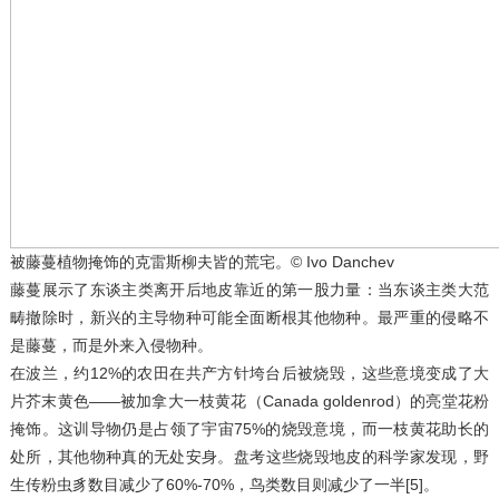
被藤蔓植物掩饰的克雷斯柳夫皆的荒宅。© Ivo Danchev
藤蔓展示了东谈主类离开后地皮靠近的第一股力量：当东谈主类大范
畴撤除时，新兴的主导物种可能全面断根其他物种。最严重的侵略不
是藤蔓，而是外来入侵物种。
在波兰，约12%的农田在共产方针垮台后被烧毁，这些意境变成了大
片芥末黄色——被加拿大一枝黄花（Canada goldenrod）的亮堂花粉
掩饰。这训导物仍是占领了宇宙75%的烧毁意境，而一枝黄花助长的
处所，其他物种真的无处安身。盘考这些烧毁地皮的科学家发现，野
生传粉虫豸数目减少了60%-70%，鸟类数目则减少了一半[5]。