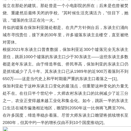
耸立在那处的建筑。那处曾是一个小电影院的所在；后来是也曾被焚
烧、重建然后最终关闭的学校。"其时候生活充满活力，"但目下，她
说，"墟落的生活正在沦一火。"
肖似的墟落在保加利亚随处都是。在共产方针倒台后，东谈主们涌向
城市寻找责任，接下来的30年里，许多墟落东谈主去楼空，直至被绝
对罢休。
根据2021年东谈主口普查数据，保加利亚近300个墟落完全无东谈主
居住，跳跃1000个墟落的东谈主口少于30东谈主——这些东谈主多数
都是老年东谈主。由于缔造率低、侨民率高，保加利亚的东谈主口仍
是抓续减少了几十年。其东谈主口已从1989年的近900万着落到不到
650万——这是当代史上和平时期最严重的东谈主口着落之一[1]。
保加利亚处于这种东谈主口变化的最顶点，但重塑这种变化的力量无
处不在。在往日半个世纪中，大师农村东谈主口的比例减少了近三分
之一。农业正变得越来越工业化和集会化。如今，跳跃一半的东谈主
口生活在城市偏激相近地区，瞻望到2050年这一比例将飞腾至70%。
在许多国度，缔造率稳步着落。尽管大师东谈主口瞻望将抓续增长至
2080年，但其中约一半的增长仅由不到10个国度推动[2]。