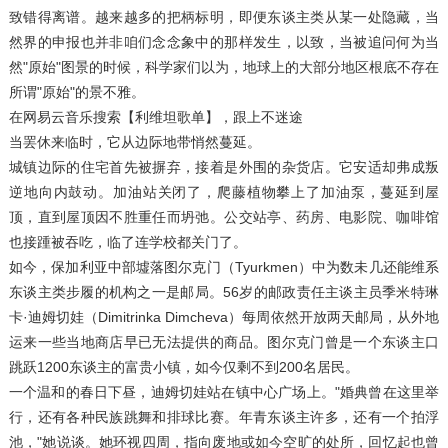
致错得离谱。越来越多的把柄标明，即便东谈主类从某一处隐藏，当
然界的申报也并非咱们念念象中的那样发生，以致，当被追问何为当
然"原始"图景的时候，科学家们以为，地球上的大部分地区根底不存在
所谓"原始"的景不雅。
在网易云音乐搜索【利维坦歌单】，跟上不迷途
当罢休来临时，它从边际地带悄然蔓延。
城镇边际的住宅首先被摒弃，接着是外围的杂货店。它安适却弗成叛
逆地向内鼓动。加油站关闭了，爬藤植物攀上了加油泵，蔓延到屋
顶，直到屋顶因不胜重任而坍弛。公交站亭、药房、电影院、咖啡馆
也接踵被吞吃，临了连学校都关门了。
如今，保加利亚中部墟落图尔克门（Tyurkmen）中为数未几还能维系
东谈主类步履的机构之一是邮局。56岁的邮政责任主谈主员季米特琳
卡·迪姆切娃（Dimitrinka Dimcheva）每周依然开放两天邮局，从外地
运来一些当地商店早已无法提供的商品。图尔克门曾是一个东谈主口
跳跃1200东谈主的富贵小镇，如今仅剩不到200名居民。
一个温和的春日下昼，迪姆切娃站在镇中心广场上。"婚典曾在这里举
行，还有各种民族跳舞和排球比赛。年青东谈主许多，还有一个拍浮
池，"她说谈。她环视四周，指向废地或如今空旷的处所，回忆起也曾