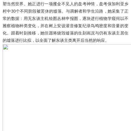
塑当然世界。她正进行一项攫金不见人的盘考神情，盘考保加利亚乡
村中30个不同阶段被罢休的墟落。与调解者和学生沿路，她采集了正
常的数据：用无东谈主机绘图丛林申报图，逐块进行植物学窥伺以不
雅察植物种类变化，并在树上安设灌音修复纪录鸟鸣密度和音量的变
化。跟着时刻推移，她但愿将烧毁墟落的生刻画况与仍有东谈主居住
的墟落进行比拟，以全面了解东谈主类离开后当然的响应。