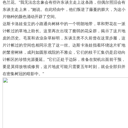
色兰花。"我无法念念象会有些许东谈主走上这条路，但偶尔照旧会有
东谈主走上来，"她说。在此经由中，他们叛逆了藤蔓的膨大，为这小
片物种的颜色涌动开辟了空间。
达斯卡洛娃耸立的小路通向树林中的一个明朗地带，草和野花在一派
计帐过的草地上助长。这里再次出现了脆弱的花朵群，揭示了这片地
皮的历史。毛茛和农业杂草标明，东谈主类不久前曾在这里步履，这
片计帐过的空间也相同示意了这一丝。达斯卡洛娃指着环绕这片旷地
的繁密树林，成列如圆形戏院的不雅众，它们的枝干汇集仍是启动向
计帐区的珍惜光源蔓延。"它们正处于边际，准备在契机出面前干预，
要是莫得放牧或修剪，这片地皮可能只需要五年时刻，就会全部归并
在密集树冠的暗影中。"