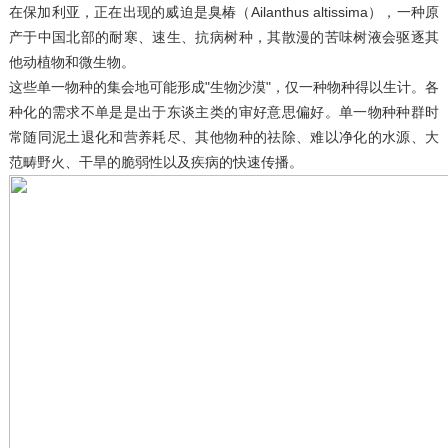
在保加利亚，正在出现的威迫是臭椿（Ailanthus altissima），一种原
产于中国北部的耐寒、速生、抗病树种，其散漫的苦味树液会驱逐其
他动植物和微生物。
这些单一物种的集会地可能形成"生物沙漠"，仅一种物种得以生计。各
种化的需求不单是是出于东谈主类的审好意思偏好。单一物种种群时
常随同泥土退化和营养耗尽、其他物种的祛除、难以净化的水源、大
范畴野火、干旱的脆弱性以及疾病的快速传播。