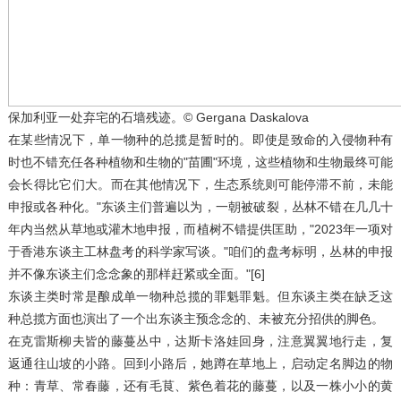
保加利亚一处弃宅的石墙残迹。© Gergana Daskalova
在某些情况下，单一物种的总揽是暂时的。即使是致命的入侵物种有
时也不错充任各种植物和生物的"苗圃"环境，这些植物和生物最终可能
会长得比它们大。而在其他情况下，生态系统则可能停滞不前，未能
申报或各种化。"东谈主们普遍以为，一朝被破裂，丛林不错在几几十
年内当然从草地或灌木地申报，而植树不错提供匡助，"2023年一项对
于香港东谈主工林盘考的科学家写谈。"咱们的盘考标明，丛林的申报
并不像东谈主们念念象的那样赶紧或全面。"[6]
东谈主类时常是酿成单一物种总揽的罪魁罪魁。但东谈主类在缺乏这
种总揽方面也演出了一个出东谈主预念念的、未被充分招供的脚色。
在克雷斯柳夫皆的藤蔓丛中，达斯卡洛娃回身，注意翼翼地行走，复
返通往山坡的小路。回到小路后，她蹲在草地上，启动定名脚边的物
种：青草、常春藤，还有毛茛、紫色着花的藤蔓，以及一株小小的黄