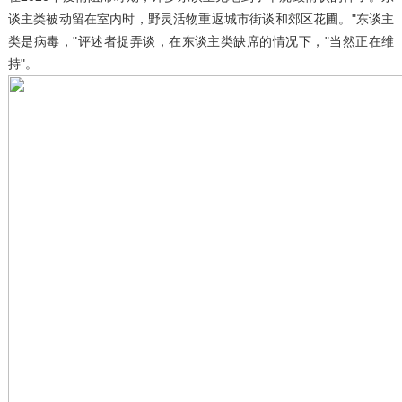
谈主类被动留在室内时，野灵活物重返城市街谈和郊区花圃。"东谈主
类是病毒，"评述者捉弄谈，在东谈主类缺席的情况下，"当然正在维
持"。