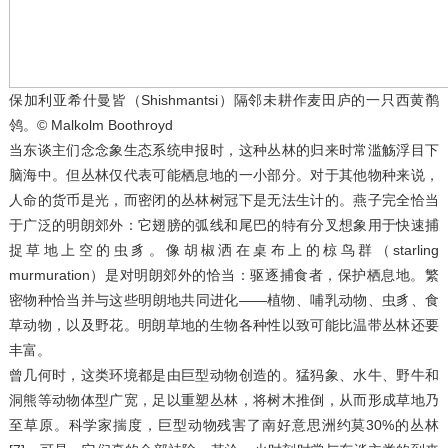
保加利亚希什曼皆（Shishmantsi）隔邻未耕作麦田庐的一只西黄鹡
鸰。© Malkolm Boothroyd
当东谈主们念念象生态系统申报时，这种丛林的归来时常滥觞浮目下
脑海中。但丛林仅代表可能栖息地的一小部分。对于其他物种来说，
人命的货币是光，而密闭的丛林树冠下是无法生计的。燕子完全恰当
于广泛的明朗郊外：它翅膀的弧线和尾巴的特有分叉想象用于快速捕
捉草地上空的虫豸。像胡椒洒在桌布上的椋鸟群（starling
murmuration）是对明朗郊外的恰当：驱逐捕食者，保护栖息地。繁
密物种恰当并与这些明朗地共同进化——植物、哺乳动物、虫豸、食
草动物，以及野花。明朗草地的生物各种性以致可能比温带丛林还要
丰富。
曾几何时，这类环境都是由巨型动物创造的。猛犸象、水牛、野牛和
洞熊等动物体型广宽，足以重塑丛林，将树木推倒，从而形成草地乃
至草原。科学家揣度，巨型动物残害了南好意思洲约莫30%的丛林