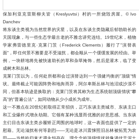
保加利亚克雷斯柳夫皆（Kreslyuvtsi）村的一所烧毁房屋。© Ivo
Danchev
将东谈主类视为当然世界的灾星，以及在东谈主类隐藏后郁勃助长的
天国现象，与一些生态学最古老的不雅念讲究连结。19世纪末，植物
学家弗雷德里克·克莱门茨（Frederick Clements）履行了"演替表
面"，即任何景不雅要是不受滋扰，都会顺从一个缓缓发展的经由。举
例，一块耕地将先被快速助长的草和杂草掩饰，然后是灌木，临了变
成树木和丛林。
克莱门茨以为，任何处所都和会过演替达到一个强健均衡的"顶级"情
状。最终截止可能因阵势和地舆而异，阿尔卑斯丛林与池沼或沙漠不
同，但基本轨迹是换取的：克莱门茨将其称为生态系统朝顶级情状"攀
高"的"普遍公法"，如同动物从少小成长为成年。
这一不雅点在20世纪初取得正常招供，正巧东谈主类城市、东谈主口
和工业爆炸式增永劫期。它领有某种浅显而优雅的好意思感。当东谈
主们目击东谈主类步履矫正周围的地球时，这一表面也提供了一定的
慰藉。无论滋扰有何等剧烈——无论是冰川震悚照旧丛林被拓荒为农
田——当然的归来才调永恒存在。理念念的顶级情状就像潜伏于泥土