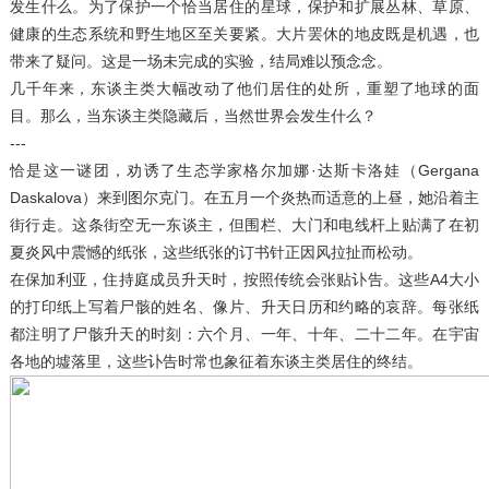
发生什么。为了保护一个恰当居住的星球，保护和扩展丛林、草原、
健康的生态系统和野生地区至关要紧。大片罢休的地皮既是机遇，也
带来了疑问。这是一场未完成的实验，结局难以预念念。
几千年来，东谈主类大幅改动了他们居住的处所，重塑了地球的面
目。那么，当东谈主类隐藏后，当然世界会发生什么？
---
恰是这一谜团，劝诱了生态学家格尔加娜·达斯卡洛娃（Gergana
Daskalova）来到图尔克门。在五月一个炎热而适意的上昼，她沿着主
街行走。这条街空无一东谈主，但围栏、大门和电线杆上贴满了在初
夏炎风中震憾的纸张，这些纸张的订书针正因风拉扯而松动。
在保加利亚，住持庭成员升天时，按照传统会张贴讣告。这些A4大小
的打印纸上写着尸骸的姓名、像片、升天日历和约略的哀辞。每张纸
都注明了尸骸升天的时刻：六个月、一年、十年、二十二年。在宇宙
各地的墟落里，这些讣告时常也象征着东谈主类居住的终结。