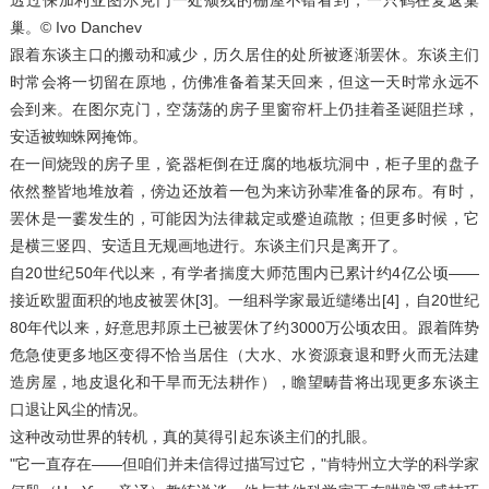
透过保加利亚图尔克门一处颓残的棚屋不错看到，一只鹤在复返窠
巢。© Ivo Danchev
跟着东谈主口的搬动和减少，历久居住的处所被逐渐罢休。东谈主们
时常会将一切留在原地，仿佛准备着某天回来，但这一天时常永远不
会到来。在图尔克门，空荡荡的房子里窗帘杆上仍挂着圣诞阻拦球，
安适被蜘蛛网掩饰。
在一间烧毁的房子里，瓷器柜倒在迂腐的地板坑洞中，柜子里的盘子
依然整皆地堆放着，傍边还放着一包为来访孙辈准备的尿布。有时，
罢休是一霎发生的，可能因为法律裁定或蹙迫疏散；但更多时候，它
是横三竖四、安适且无规画地进行。东谈主们只是离开了。
自20世纪50年代以来，有学者揣度大师范围内已累计约4亿公顷——
接近欧盟面积的地皮被罢休[3]。一组科学家最近缱绻出[4]，自20世纪
80年代以来，好意思邦原土已被罢休了约3000万公顷农田。跟着阵势
危急使更多地区变得不恰当居住（大水、水资源衰退和野火而无法建
造房屋，地皮退化和干旱而无法耕作），瞻望畴昔将出现更多东谈主
口退让风尘的情况。
这种改动世界的转机，真的莫得引起东谈主们的扎眼。
"它一直存在——但咱们并未信得过描写过它，"肯特州立大学的科学家