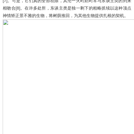
[7]。可是，它们真的全部祛除，其沦一火时刻时常与东谈主类的到来
相吻合[8]。在许多处所，东谈主类是独一剩下的粗略抓续以这种顶点
神情矫正景不雅的生物，将树荫推回，为其他生物提供扎根的契机。