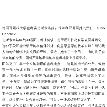
德国哥廷根大学盘考员达斯卡洛娃在保加利亚开展她的责任。© Ivo
Danchev
达斯卡洛娃年约30露面，眷注健谈，善于用耐性将科学表面等闲化，
这种手段可能成绩于她在偏远郊外中向意思意思的牧羊东谈主阐述我
方为何给树绑上麦克风的经验。最近，她有了一个男儿，有时孩子会
坐在她的身旁，颜料严肃地看着她在盘考地块上往返穿梭。
图尔克门并非一个立地聘用的盘考地点——这是她成长的处所。像她
那一代的许多东谈主一样，童年时期的达斯卡洛娃主要由祖父母赡
养，而她的父母则在最近的城市责任。最终，她离开墟落上了大
学。"十年间，我成为了那些离开墟落、偶尔回来的东谈主之一。每次
回来时，我的街谈上居住的东谈主都更少了，"她说。年青的时候，达
斯卡洛娃会在冬季跟踪被烧毁的迹象，不雅察街谈上是否还有烟囱冒
烟，或是窗户中是否透出灯光。"可是，一盏盏灯最终灭火了。"
干事生涯的滥觞几年，达斯卡洛娃曾在远方的处所责任，包括北极冻