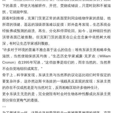
下的基质，即使大地被耕作、开挖、焚烧或铺设，只需时刻和不被滋
扰，它就能申报。
跟着时刻推移，克莱门茨更正常的表面受到同业植物学家的质疑。他
所谓的强健、遥远的顶级群落难以捉摸：郊外盘考发现，生态系统会
经验弗成预测的崩溃、再生、分化和停滞轮回。如今，这种细目性的
演替表面已被推翻。但克莱门茨的愿景在公众念念象中依然树大根
深，有时让生态学家感到颓败。
"许多对于环境的普遍不雅念基于这么的信念：唯有东谈主类粗略幸免
滋扰，当然便能保抓其均衡，"生态历史学家威廉·克罗农（William
Cronon）在1995年写谈，"这些故事是咱们的，而非当然的。当然界
不会自觉地组织成寓言。"
骨子上，科学家发现，东谈主类与当然界的议论远比咱们时常假定的
要复杂许多。这亦然达斯卡洛娃的一项颇具反直观的发现：东谈主类
的存在不仅或然老是与当然对立，反而粗略匡助许多物种生计。
更令东谈主无意的是，完全烧毁有时会对生物各种性酿成比东谈主类
部分留住更晦气的遵循。
---
为了阐述这一丝，达斯卡洛娃带我前去一座被藤蔓掩埋的墟落。克雷