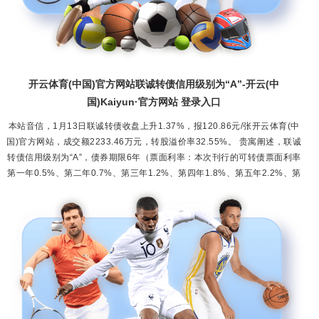
开云体育(中国)官方网站联诚转债信用级别为“A”-开云(中
国)Kaiyun·官方网站 登录入口
本站音信，1月13日联诚转债收盘上升1.37%，报120.86元/张开云体育(中
国)官方网站，成交额2233.46万元，转股溢价率32.55%。 贵寓阐述，联诚
转债信用级别为“A”，债券期限6年（票面利率：本次刊行的可转债票面利率
第一年0.5%、第二年0.7%、第三年1.2%、第四年1.8%、第五年2.2%、第
六年2.5%。），对应正股名联诚精密，正股最新价为10.58元，转股初始日
为2021年1...