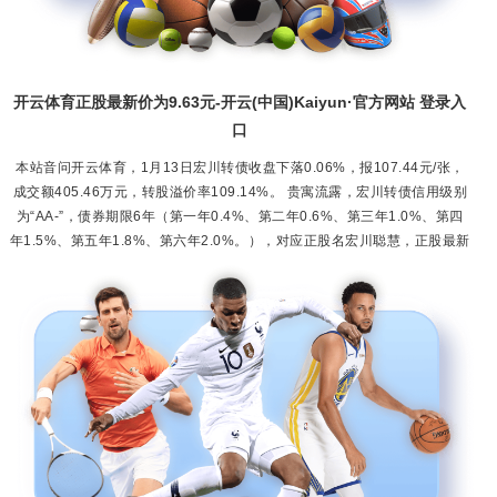
开云体育正股最新价为9.63元-开云(中国)Kaiyun·官方网站 登录入
口
本站音问开云体育，1月13日宏川转债收盘下落0.06%，报107.44元/张，
成交额405.46万元，转股溢价率109.14%。 贵寓流露，宏川转债信用级别
为“AA-”，债券期限6年（第一年0.4%、第二年0.6%、第三年1.0%、第四
年1.5%、第五年1.8%、第六年2.0%。），对应正股名宏川聪慧，正股最新
价为9.63元，转股启动日为2021年1月25日，转股价为18.76元。 以上执
当作本站...